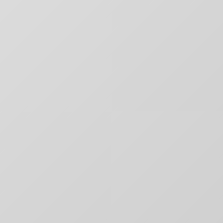
Digitale Platformen
Websites & applicaties die converteren
Digitale Marketing
Groei door slimme marketing
Content & Creatie
Verhalen die raken en overtuigen
Technologie & Data
Slimme automatisering en inzichten
Websites & Platformen
Snel, schaalbaar en conversie-gericht
E-commerce Oplossingen
Online winkels die verkopen
Web Applicaties
Custom software oplossingen
Kennisbank
Expert kennis en antwoorden