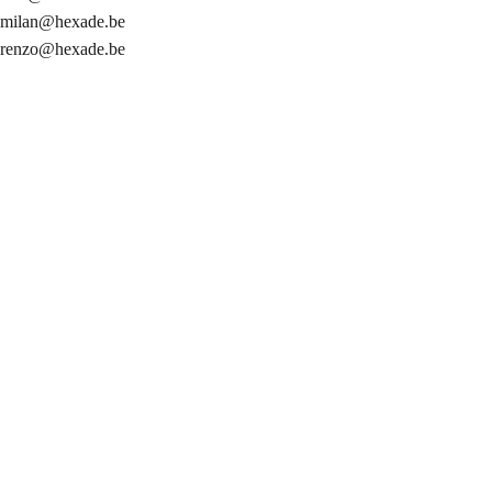
milan@hexade.be
renzo@hexade.be
info@hexade.be
Algemeen contact
+32 54 89 55 00
Ma-Vr 9:00-18:00