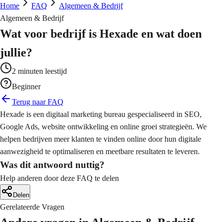
line winkels die verkopen
lgestelde vragen
Home
FAQ
Algemeen & Bedrijf
ta-gedreven content planning
O - AI Optimalisatie
Algemeen & Bedrijf
 Automatisering
chtbaarheid in AI-zoekmachines
b Applicaties
Wat voor bedrijf is Hexade en wat doen
cessen automatiseren en optimaliseren
deo Productie
stom software oplossingen
fessionele video content
jullie?
ogle Ads
a Analytics
ichte zoekadvertenties
2
minuten leestijd
ichten uit data voor betere beslissingen
ografie
Beginner
uele content die opvalt
ta Advertising
Terug naar FAQ
M Implementatie
cebook & Instagram campagnes
Hexade is een digitaal marketing bureau gespecialiseerd in SEO,
antrelatie management systemen
afisch Ontwerp
Google Ads, website ontwikkeling en online groei strategieën. We
uele identiteit en materialen
ail Marketing
helpen bedrijven meer klanten te vinden online door hun digitale
 Integraties
automatiseerde email campagnes
aanwezigheid te optimaliseren en meetbare resultaten te leveren.
stemen met elkaar verbinden
Was dit antwoord nuttig?
Help anderen door deze FAQ te delen
oud Migratie
lige overgang naar de cloud
Delen
Gerelateerde Vragen