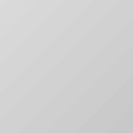
Digitale Platformen
Websites & applicaties die converteren
Digitale Marketing
Groei door slimme marketing
Content & Creatie
Verhalen die raken en overtuigen
Technologie & Data
Slimme automatisering en inzichten
Websites & Platformen
Snel, schaalbaar en conversie-gericht
E-commerce Oplossingen
Online winkels die verkopen
Web Applicaties
Custom software oplossingen
Kennisbank
Expert kennis en antwoorden