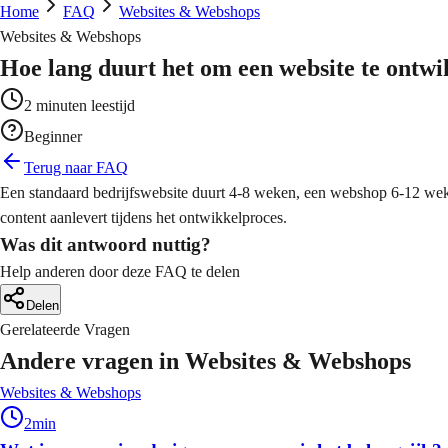
line winkels die verkopen
lgestelde vragen
Home
FAQ
Websites & Webshops
ta-gedreven content planning
O - AI Optimalisatie
Websites & Webshops
 Automatisering
chtbaarheid in AI-zoekmachines
b Applicaties
Hoe lang duurt het om een website te ontw
cessen automatiseren en optimaliseren
deo Productie
stom software oplossingen
fessionele video content
2
minuten leestijd
ogle Ads
a Analytics
ichte zoekadvertenties
Beginner
ichten uit data voor betere beslissingen
ografie
Terug naar FAQ
uele content die opvalt
ta Advertising
Een standaard bedrijfswebsite duurt 4-8 weken, een webshop 6-12 weken
M Implementatie
cebook & Instagram campagnes
content aanlevert tijdens het ontwikkelproces.
antrelatie management systemen
afisch Ontwerp
Was dit antwoord nuttig?
uele identiteit en materialen
ail Marketing
Help anderen door deze FAQ te delen
 Integraties
automatiseerde email campagnes
Delen
stemen met elkaar verbinden
Gerelateerde Vragen
Andere vragen in
Websites & Webshops
oud Migratie
Websites & Webshops
lige overgang naar de cloud
2
min