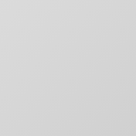
Digitale Platformen
Websites & applicaties die converteren
Digitale Marketing
Groei door slimme marketing
Content & Creatie
Verhalen die raken en overtuigen
Technologie & Data
Slimme automatisering en inzichten
Websites & Platformen
Snel, schaalbaar en conversie-gericht
E-commerce Oplossingen
Online winkels die verkopen
Web Applicaties
Custom software oplossingen
Kennisbank
Expert kennis en antwoorden