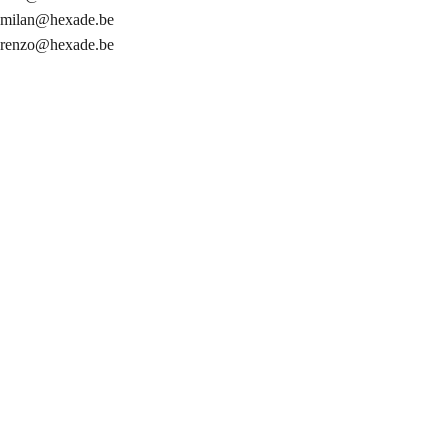
milan@hexade.be
renzo@hexade.be
info@hexade.be
Algemeen contact
+32 54 89 55 00
Ma-Vr 9:00-18:00