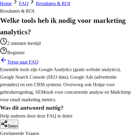
line winkels die verkopen
lgestelde vragen
Home
FAQ
Resultaten & ROI
ta-gedreven content planning
O - AI Optimalisatie
Resultaten & ROI
 Automatisering
chtbaarheid in AI-zoekmachines
b Applicaties
Welke tools heb ik nodig voor marketing
cessen automatiseren en optimaliseren
deo Productie
stom software oplossingen
fessionele video content
analytics?
ogle Ads
a Analytics
ichte zoekadvertenties
2
minuten leestijd
ichten uit data voor betere beslissingen
ografie
Beginner
uele content die opvalt
ta Advertising
Terug naar FAQ
M Implementatie
cebook & Instagram campagnes
Essentiële tools zijn Google Analytics (gratis website analytics),
antrelatie management systemen
afisch Ontwerp
Google Search Console (SEO data), Google Ads (advertentie
uele identiteit en materialen
ail Marketing
prestaties) en een CRM systeem. Overweeg ook Hotjar voor
 Integraties
automatiseerde email campagnes
gebruikersgedrag, SEMrush voor concurrentie analyse en Mailchimp
stemen met elkaar verbinden
voor email marketing metrics.
Was dit antwoord nuttig?
oud Migratie
Help anderen door deze FAQ te delen
lige overgang naar de cloud
Delen
Gerelateerde Vragen