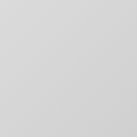
Digitale Platformen
Websites & applicaties die converteren
Digitale Marketing
Groei door slimme marketing
Content & Creatie
Verhalen die raken en overtuigen
Technologie & Data
Slimme automatisering en inzichten
Websites & Platformen
Snel, schaalbaar en conversie-gericht
E-commerce Oplossingen
Online winkels die verkopen
Web Applicaties
Custom software oplossingen
Kennisbank
Expert kennis en antwoorden