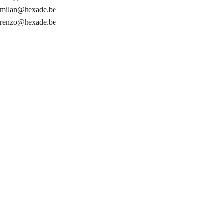
milan@hexade.be
renzo@hexade.be
info@hexade.be
Algemeen contact
+32 54 89 55 00
Ma-Vr 9:00-18:00