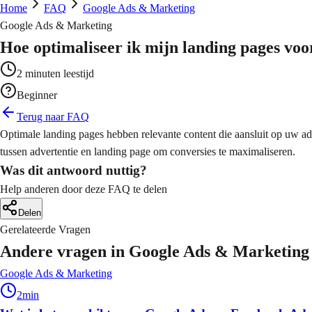
line winkels die verkopen
lgestelde vragen
Home
FAQ
Google Ads & Marketing
ta-gedreven content planning
O - AI Optimalisatie
Google Ads & Marketing
 Automatisering
chtbaarheid in AI-zoekmachines
b Applicaties
Hoe optimaliseer ik mijn landing pages vo
cessen automatiseren en optimaliseren
deo Productie
stom software oplossingen
fessionele video content
2
minuten leestijd
ogle Ads
a Analytics
ichte zoekadvertenties
Beginner
ichten uit data voor betere beslissingen
ografie
Terug naar FAQ
uele content die opvalt
ta Advertising
Optimale landing pages hebben relevante content die aansluit op uw adver
M Implementatie
cebook & Instagram campagnes
tussen advertentie en landing page om conversies te maximaliseren.
antrelatie management systemen
afisch Ontwerp
Was dit antwoord nuttig?
uele identiteit en materialen
ail Marketing
Help anderen door deze FAQ te delen
 Integraties
automatiseerde email campagnes
Delen
stemen met elkaar verbinden
Gerelateerde Vragen
Andere vragen in
Google Ads & Marketing
oud Migratie
Google Ads & Marketing
lige overgang naar de cloud
2
min