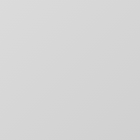
Digitale Platformen
Websites & applicaties die converteren
Digitale Marketing
Groei door slimme marketing
Content & Creatie
Verhalen die raken en overtuigen
Technologie & Data
Slimme automatisering en inzichten
Websites & Platformen
Snel, schaalbaar en conversie-gericht
E-commerce Oplossingen
Online winkels die verkopen
Web Applicaties
Custom software oplossingen
Kennisbank
Expert kennis en antwoorden