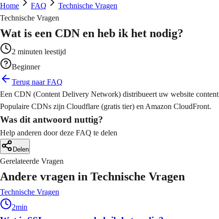
line winkels die verkopen
lgestelde vragen
Home
FAQ
Technische Vragen
ta-gedreven content planning
O - AI Optimalisatie
Technische Vragen
 Automatisering
chtbaarheid in AI-zoekmachines
b Applicaties
Wat is een CDN en heb ik het nodig?
cessen automatiseren en optimaliseren
deo Productie
stom software oplossingen
fessionele video content
2
minuten leestijd
ogle Ads
a Analytics
ichte zoekadvertenties
Beginner
ichten uit data voor betere beslissingen
ografie
Terug naar FAQ
uele content die opvalt
ta Advertising
Een CDN (Content Delivery Network) distribueert uw website content via
M Implementatie
cebook & Instagram campagnes
Populaire CDNs zijn Cloudflare (gratis tier) en Amazon CloudFront.
antrelatie management systemen
afisch Ontwerp
Was dit antwoord nuttig?
uele identiteit en materialen
ail Marketing
Help anderen door deze FAQ te delen
 Integraties
automatiseerde email campagnes
Delen
stemen met elkaar verbinden
Gerelateerde Vragen
Andere vragen in
Technische Vragen
oud Migratie
Technische Vragen
lige overgang naar de cloud
2
min