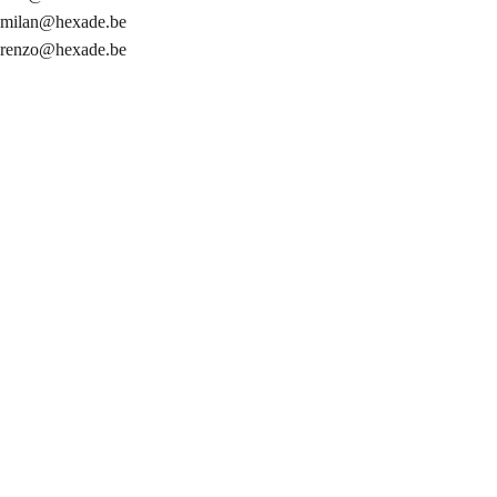
milan@hexade.be
renzo@hexade.be
info@hexade.be
Algemeen contact
+32 54 89 55 00
Ma-Vr 9:00-18:00